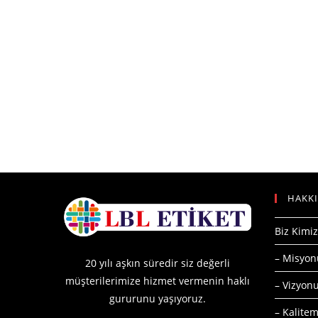
HAKK
Biz Kimiz
– Misyo
20 yılı aşkın süredir siz değerli
müşterilerimize hizmet vermenin haklı
– Vizyo
gururunu yaşıyoruz.
– Kalitem