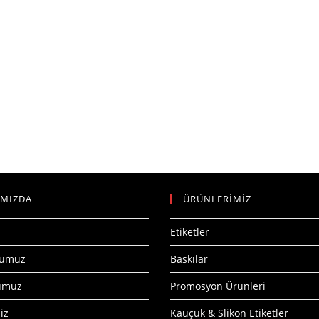
IMIZDA
ÜRÜNLERİMİZ
Etiketler
numuz
Baskılar
numuz
Promosyon Ürünleri
iz
Kauçuk & Slikon Etiketler