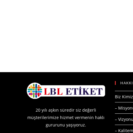
HAKK
Biz Kimiz
– Misyo
20 yılı aşkın süredir siz değerli
müşterilerimize hizmet vermenin haklı
– Vizyo
gururunu yaşıyoruz.
– Kalitem