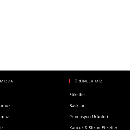
IMIZDA
ÜRÜNLERİMİZ
Etiketler
numuz
Baskılar
numuz
Promosyon Ürünleri
iz
Kauçuk & Slikon Etiketler