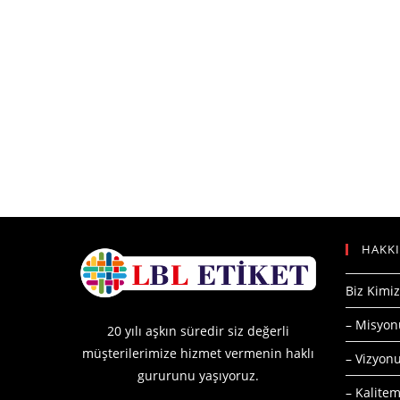
HAKK
Biz Kimiz
– Misyo
20 yılı aşkın süredir siz değerli
müşterilerimize hizmet vermenin haklı
– Vizyo
gururunu yaşıyoruz.
– Kalitem