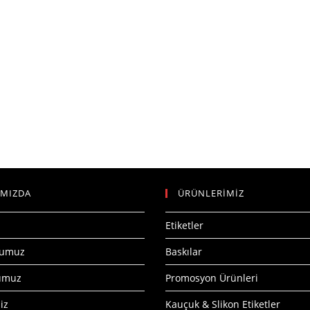
IMIZDA
ÜRÜNLERİMİZ
Etiketler
numuz
Baskılar
numuz
Promosyon Ürünleri
iz
Kauçuk & Slikon Etiketler