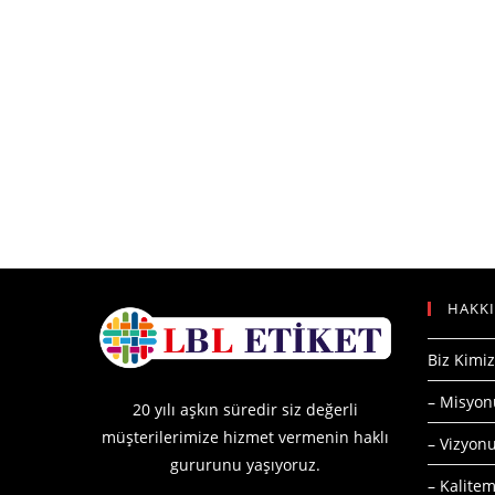
HAKK
Biz Kimiz
– Misyo
20 yılı aşkın süredir siz değerli
müşterilerimize hizmet vermenin haklı
– Vizyo
gururunu yaşıyoruz.
– Kalitem