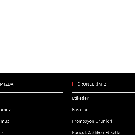
IMIZDA
ÜRÜNLERİMİZ
Etiketler
numuz
Baskılar
numuz
Promosyon Ürünleri
iz
Kauçuk & Slikon Etiketler