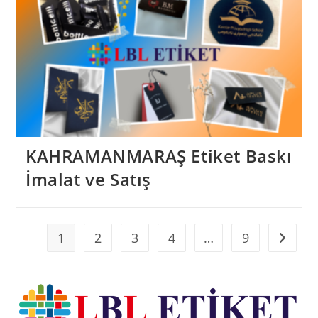
KAHRAMANMARAŞ Etiket Baskı
İmalat ve Satış
1
2
3
4
…
9
Go to t