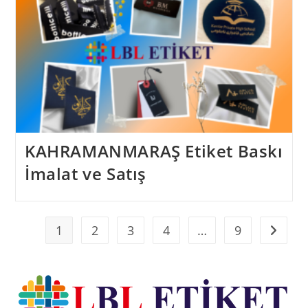
KAHRAMANMARAŞ Etiket Baskı
İmalat ve Satış
1
2
3
4
…
9
Go to t