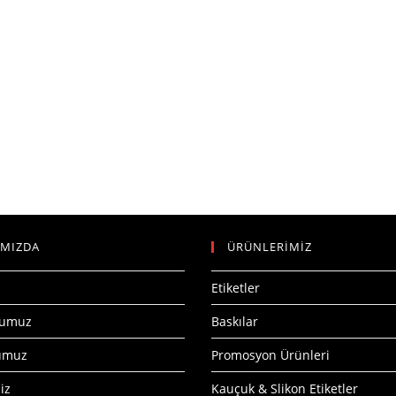
IMIZDA
ÜRÜNLERİMİZ
Etiketler
numuz
Baskılar
numuz
Promosyon Ürünleri
iz
Kauçuk & Slikon Etiketler