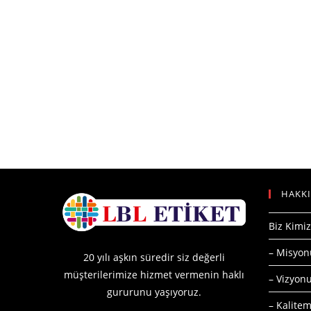
HAKK
Biz Kimiz
– Misyo
20 yılı aşkın süredir siz değerli
müşterilerimize hizmet vermenin haklı
– Vizyo
gururunu yaşıyoruz.
– Kalitem