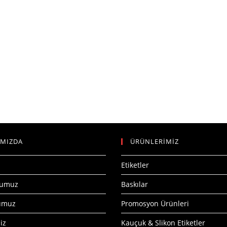
IMIZDA
ÜRÜNLERİMİZ
Etiketler
numuz
Baskılar
numuz
Promosyon Ürünleri
iz
Kauçuk & Slikon Etiketler