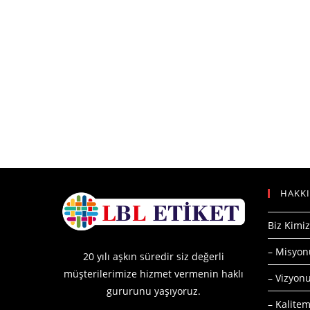
HAKK
Biz Kimiz
– Misyo
20 yılı aşkın süredir siz değerli
müşterilerimize hizmet vermenin haklı
– Vizyo
gururunu yaşıyoruz.
– Kalitem