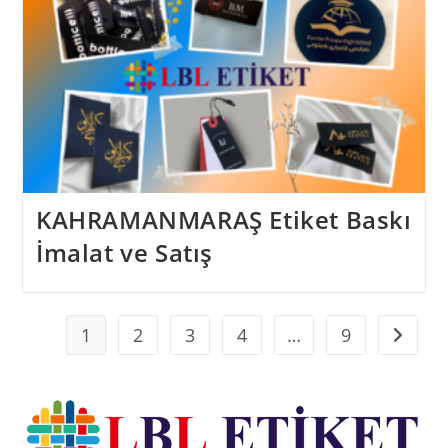
KAHRAMANMARAŞ Etiket Baskı
İmalat ve Satış
1
2
3
4
…
9
Go to t