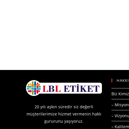
HAKK
Biz Kimiz
– Misyo
20 yılı aşkın süredir siz değerli
müşterilerimize hizmet vermenin haklı
– Vizyo
gururunu yaşıyoruz.
– Kalitem