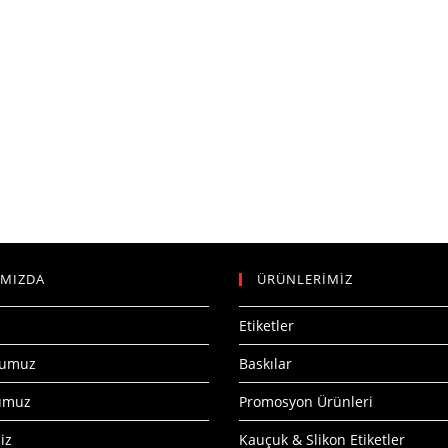
IMIZDA
ÜRÜNLERİMİZ
Etiketler
numuz
Baskılar
numuz
Promosyon Ürünleri
iz
Kauçuk & Slikon Etiketler