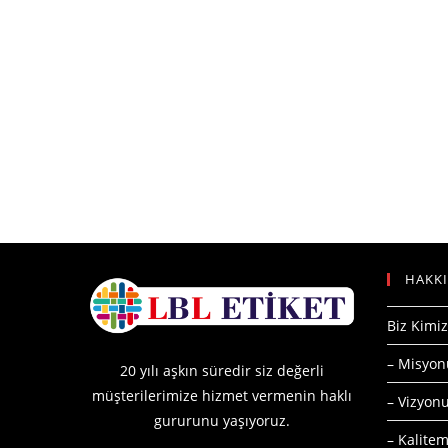
HAKK
Biz Kimiz
– Misyo
20 yılı aşkın süredir siz değerli
müşterilerimize hizmet vermenin haklı
– Vizyo
gururunu yaşıyoruz.
– Kalitem