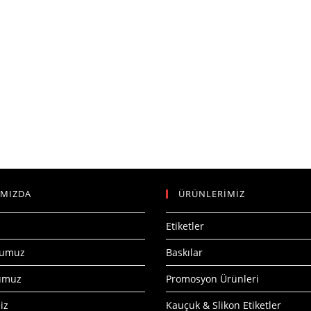
IMIZDA
ÜRÜNLERİMİZ
Etiketler
numuz
Baskılar
numuz
Promosyon Ürünleri
iz
Kauçuk & Slikon Etiketler