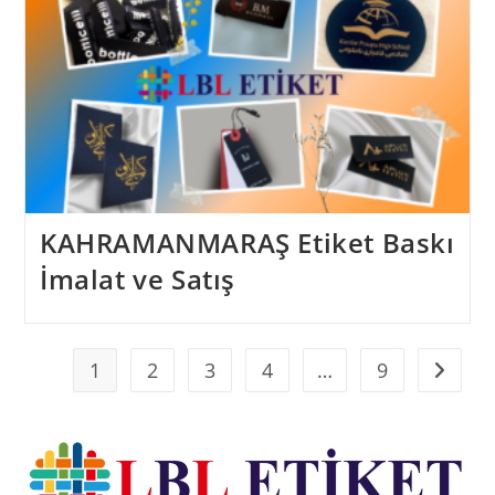
KAHRAMANMARAŞ Etiket Baskı
İmalat ve Satış
1
2
3
4
…
9
Go to t