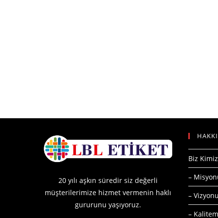
HAKK
Biz Kimiz
– Misyo
20 yılı aşkın süredir siz değerli
müşterilerimize hizmet vermenin haklı
– Vizyo
gururunu yaşıyoruz.
– Kalitem