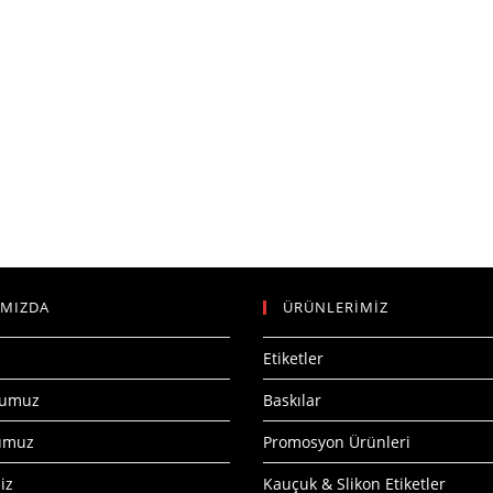
IMIZDA
ÜRÜNLERİMİZ
Etiketler
numuz
Baskılar
numuz
Promosyon Ürünleri
iz
Kauçuk & Slikon Etiketler