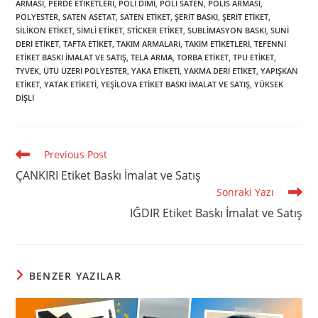
ARMASI
,
PERDE ETIKETLERI
,
POLI DIMI
,
POLI SATEN
,
POLIS ARMASI
,
POLYESTER
,
SATEN ASETAT
,
SATEN ETIKET
,
ŞERIT BASKI
,
ŞERIT ETIKET
,
SILIKON ETIKET
,
SIMLI ETIKET
,
STICKER ETIKET
,
SUBLIMASYON BASKI
,
SUNI
DERI ETIKET
,
TAFTA ETIKET
,
TAKIM ARMALARI
,
TAKIM ETIKETLERI
,
TEFENNI
ETIKET BASKI İMALAT VE SATIŞ
,
TELA ARMA
,
TORBA ETIKET
,
TPU ETIKET
,
TYVEK
,
ÜTÜ ÜZERI POLYESTER
,
YAKA ETIKETI
,
YAKMA DERI ETIKET
,
YAPIŞKAN
ETIKET
,
YATAK ETIKETI
,
YEŞILOVA ETIKET BASKI İMALAT VE SATIŞ
,
YÜKSEK
DIŞLI
Read
Previous Post
more
ÇANKIRI Etiket Baskı İmalat ve Satış
articles
Sonraki Yazı
IĞDIR Etiket Baskı İmalat ve Satış
BENZER YAZILAR