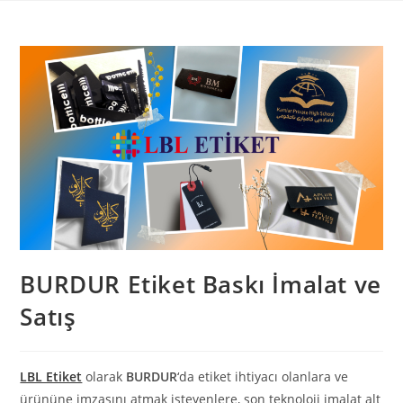
Skip
to
content
BURDUR Etiket Baskı İmalat ve
Satış
LBL Etiket
olarak
BURDUR
‘da etiket ihtiyacı olanlara ve
ürününe imzasını atmak isteyenlere, son teknoloji imalat alt