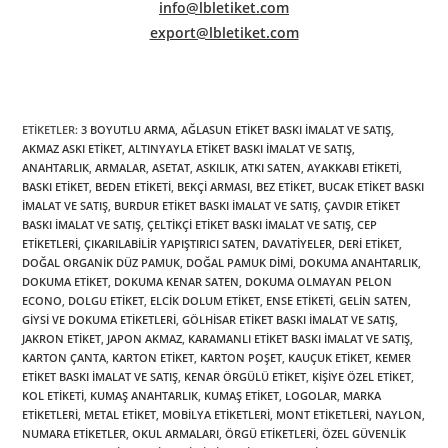
info@lbletiket.com
export@lbletiket.com
ETIKETLER
:
3 BOYUTLU ARMA
,
AĞLASUN ETIKET BASKI İMALAT VE SATIŞ
,
AKMAZ ASKI ETIKET
,
ALTINYAYLA ETIKET BASKI İMALAT VE SATIŞ
,
ANAHTARLIK
,
ARMALAR
,
ASETAT
,
ASKILIK
,
ATKI SATEN
,
AYAKKABI ETIKETI
,
BASKI ETIKET
,
BEDEN ETIKETI
,
BEKÇI ARMASI
,
BEZ ETIKET
,
BUCAK ETIKET BASKI
İMALAT VE SATIŞ
,
BURDUR ETIKET BASKI İMALAT VE SATIŞ
,
ÇAVDIR ETIKET
BASKI İMALAT VE SATIŞ
,
ÇELTIKÇI ETIKET BASKI İMALAT VE SATIŞ
,
CEP
ETIKETLERI
,
ÇIKARILABILIR YAPIŞTIRICI SATEN
,
DAVATIYELER
,
DERI ETIKET
,
DOĞAL ORGANIK DÜZ PAMUK
,
DOĞAL PAMUK DIMI
,
DOKUMA ANAHTARLIK
,
DOKUMA ETIKET
,
DOKUMA KENAR SATEN
,
DOKUMA OLMAYAN PELON
ECONO
,
DOLGU ETIKET
,
ELCIK DOLUM ETIKET
,
ENSE ETIKETI
,
GELIN SATEN
,
GIYSI VE DOKUMA ETIKETLERI
,
GÖLHISAR ETIKET BASKI İMALAT VE SATIŞ
,
JAKRON ETIKET
,
JAPON AKMAZ
,
KARAMANLI ETIKET BASKI İMALAT VE SATIŞ
,
KARTON ÇANTA
,
KARTON ETIKET
,
KARTON POŞET
,
KAUÇUK ETIKET
,
KEMER
ETIKET BASKI İMALAT VE SATIŞ
,
KENAR ÖRGÜLÜ ETIKET
,
KIŞIYE ÖZEL ETIKET
,
KOL ETIKETI
,
KUMAŞ ANAHTARLIK
,
KUMAŞ ETIKET
,
LOGOLAR
,
MARKA
ETIKETLERI
,
METAL ETIKET
,
MOBILYA ETIKETLERI
,
MONT ETIKETLERI
,
NAYLON
,
NUMARA ETIKETLER
,
OKUL ARMALARI
,
ÖRGÜ ETIKETLERI
,
ÖZEL GÜVENLIK