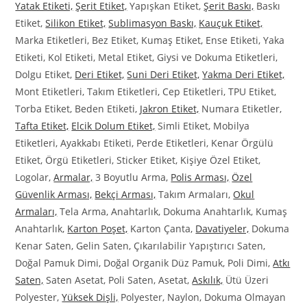
Yatak Etiketi,
Şerit Etiket,
Yapışkan Etiket,
Şerit Baskı,
Baskı
Etiket,
Silikon Etiket,
Sublimasyon Baskı,
Kauçuk Etiket,
Marka Etiketleri, Bez Etiket, Kumaş Etiket, Ense Etiketi, Yaka
Etiketi, Kol Etiketi, Metal Etiket, Giysi ve Dokuma Etiketleri,
Dolgu Etiket,
Deri Etiket,
Suni Deri Etiket,
Yakma Deri Etiket,
Mont Etiketleri, Takım Etiketleri, Cep Etiketleri, TPU Etiket,
Torba Etiket, Beden Etiketi,
Jakron Etiket,
Numara Etiketler,
Tafta Etiket,
Elcik Dolum Etiket,
Simli Etiket, Mobilya
Etiketleri, Ayakkabı Etiketi, Perde Etiketleri, Kenar Örgülü
Etiket, Örgü Etiketleri, Sticker Etiket, Kişiye Özel Etiket,
Logolar,
Armalar,
3 Boyutlu Arma,
Polis Arması,
Özel
Güvenlik Arması,
Bekçi Arması,
Takım Armaları,
Okul
Armaları,
Tela Arma, Anahtarlık, Dokuma Anahtarlık, Kumaş
Anahtarlık,
Karton Poşet,
Karton Çanta,
Davatiyeler,
Dokuma
Kenar Saten, Gelin Saten, Çıkarılabilir Yapıştırıcı Saten,
Doğal Pamuk Dimi, Doğal Organik Düz Pamuk, Poli Dimi,
Atkı
Saten,
Saten Asetat, Poli Saten, Asetat,
Askılık,
Ütü Üzeri
Polyester,
Yüksek Dişli,
Polyester, Naylon, Dokuma Olmayan