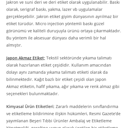
Jakron ve suni deri ve deri etiket olarak uygulanabilir. Baskı
olarak, serigraf baskı, yakma, lazer vb uygulamalar
gerçekleşebilir. Jakron etiket giyim dünyasının ayrılmaz bir
etiket türüdür. Micro injection yöntemli baskı güzel
görünümü ve kaliteli duruşuyla ürünü ortaya çıkarmaktadır.
Bu yöntem ile aksesuar dünyası daha verimli bir hal
almıştır.
Japon Akmaz Etiket;
Tekstil sektöründe yıkama talimatı
olarak hazırlanan etiket çeşididir. Kullanım amacından
dolayı aynı zamanda yıkama talimatı etiketi olarak da
bilinmektedir. Kağıt bazlı bir etiket çeşidi olan Japon
Akmaz etiketin, hafif yıkama, ağır yıkama ve renk almaz gibi
seçenekleri bulunmaktadır.
Kimyasal Ürün Etiketleri
; Zararlı maddelerin sınıflandırma
ve etiketleme bildirimine ilişkin hükümleri, Resmi Gazete’de
yayımlanan Beşeri Tıbbi Ürünler Ambalaj ve Etiketleme
Yönetmeliği. gereğine uygun olarak üretilen bir etiketleme