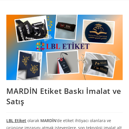
Skip
to
content
MARDİN Etiket Baskı İmalat ve
Satış
LBL Etiket
olarak
MARDİN
‘de etiket ihtiyacı olanlara ve
ürününe imzasını atmak isteyenlere, son teknoloji imalat alt