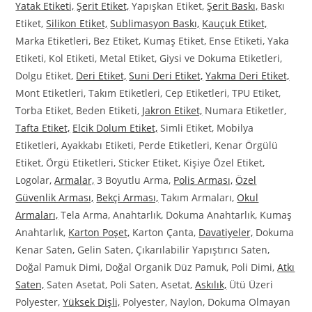
Yatak Etiketi,
Şerit Etiket,
Yapışkan Etiket,
Şerit Baskı,
Baskı
Etiket,
Silikon Etiket,
Sublimasyon Baskı,
Kauçuk Etiket,
Marka Etiketleri, Bez Etiket, Kumaş Etiket, Ense Etiketi, Yaka
Etiketi, Kol Etiketi, Metal Etiket, Giysi ve Dokuma Etiketleri,
Dolgu Etiket,
Deri Etiket,
Suni Deri Etiket,
Yakma Deri Etiket,
Mont Etiketleri, Takım Etiketleri, Cep Etiketleri, TPU Etiket,
Torba Etiket, Beden Etiketi,
Jakron Etiket,
Numara Etiketler,
Tafta Etiket,
Elcik Dolum Etiket,
Simli Etiket, Mobilya
Etiketleri, Ayakkabı Etiketi, Perde Etiketleri, Kenar Örgülü
Etiket, Örgü Etiketleri, Sticker Etiket, Kişiye Özel Etiket,
Logolar,
Armalar,
3 Boyutlu Arma,
Polis Arması,
Özel
Güvenlik Arması,
Bekçi Arması,
Takım Armaları,
Okul
Armaları,
Tela Arma, Anahtarlık, Dokuma Anahtarlık, Kumaş
Anahtarlık,
Karton Poşet,
Karton Çanta,
Davatiyeler,
Dokuma
Kenar Saten, Gelin Saten, Çıkarılabilir Yapıştırıcı Saten,
Doğal Pamuk Dimi, Doğal Organik Düz Pamuk, Poli Dimi,
Atkı
Saten,
Saten Asetat, Poli Saten, Asetat,
Askılık,
Ütü Üzeri
Polyester,
Yüksek Dişli,
Polyester, Naylon, Dokuma Olmayan