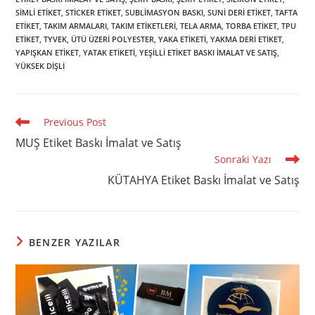
SIMLI ETIKET
,
STICKER ETIKET
,
SUBLIMASYON BASKI
,
SUNI DERI ETIKET
,
TAFTA
ETIKET
,
TAKIM ARMALARI
,
TAKIM ETIKETLERI
,
TELA ARMA
,
TORBA ETIKET
,
TPU
ETIKET
,
TYVEK
,
ÜTÜ ÜZERI POLYESTER
,
YAKA ETIKETI
,
YAKMA DERI ETIKET
,
YAPIŞKAN ETIKET
,
YATAK ETIKETI
,
YEŞILLI ETIKET BASKI İMALAT VE SATIŞ
,
YÜKSEK DIŞLI
Read
Previous Post
more
MUŞ Etiket Baskı İmalat ve Satış
articles
Sonraki Yazı
KÜTAHYA Etiket Baskı İmalat ve Satış
BENZER YAZILAR