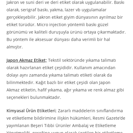
Jakron ve suni deri ve deri etiket olarak uygulanabilir. Baskı
olarak, serigraf baskı, yakma, lazer vb uygulamalar
gerçekleşebilir. Jakron etiket giyim dünyasının ayrılmaz bir
etiket türüdür. Micro injection yöntemli baskı güzel
görünümü ve kaliteli duruşuyla ürünü ortaya çıkarmaktadır.
Bu yöntem ile aksesuar dünyası daha verimli bir hal
almıştır.
Japon Akmaz Etiket;
Tekstil sektöründe yıkama talimatı
olarak hazırlanan etiket çeşididir. Kullanım amacından
dolayı aynı zamanda yıkama talimatı etiketi olarak da
bilinmektedir. Kağıt bazlı bir etiket çeşidi olan Japon
Akmaz etiketin, hafif yıkama, ağır yıkama ve renk almaz gibi
seçenekleri bulunmaktadır.
Kimyasal Ürün Etiketleri
; Zararlı maddelerin sınıflandırma
ve etiketleme bildirimine ilişkin hükümleri, Resmi Gazete’de
yayımlanan Beşeri Tıbbi Ürünler Ambalaj ve Etiketleme
Yönetmeliği. gereğine uygun olarak üretilen bir etiketleme