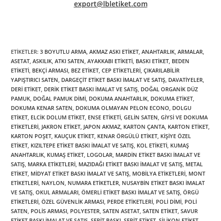
export@lbletiket.com
ETIKETLER
:
3 BOYUTLU ARMA
,
AKMAZ ASKI ETIKET
,
ANAHTARLIK
,
ARMALAR
,
ASETAT
,
ASKILIK
,
ATKI SATEN
,
AYAKKABI ETIKETI
,
BASKI ETIKET
,
BEDEN
ETIKETI
,
BEKÇI ARMASI
,
BEZ ETIKET
,
CEP ETIKETLERI
,
ÇIKARILABILIR
YAPIŞTIRICI SATEN
,
DARGEÇIT ETIKET BASKI İMALAT VE SATIŞ
,
DAVATIYELER
,
DERI ETIKET
,
DERIK ETIKET BASKI İMALAT VE SATIŞ
,
DOĞAL ORGANIK DÜZ
PAMUK
,
DOĞAL PAMUK DIMI
,
DOKUMA ANAHTARLIK
,
DOKUMA ETIKET
,
DOKUMA KENAR SATEN
,
DOKUMA OLMAYAN PELON ECONO
,
DOLGU
ETIKET
,
ELCIK DOLUM ETIKET
,
ENSE ETIKETI
,
GELIN SATEN
,
GIYSI VE DOKUMA
ETIKETLERI
,
JAKRON ETIKET
,
JAPON AKMAZ
,
KARTON ÇANTA
,
KARTON ETIKET
,
KARTON POŞET
,
KAUÇUK ETIKET
,
KENAR ÖRGÜLÜ ETIKET
,
KIŞIYE ÖZEL
ETIKET
,
KIZILTEPE ETIKET BASKI İMALAT VE SATIŞ
,
KOL ETIKETI
,
KUMAŞ
ANAHTARLIK
,
KUMAŞ ETIKET
,
LOGOLAR
,
MARDİN ETIKET BASKI İMALAT VE
SATIŞ
,
MARKA ETIKETLERI
,
MAZIDAĞI ETIKET BASKI İMALAT VE SATIŞ
,
METAL
ETIKET
,
MIDYAT ETIKET BASKI İMALAT VE SATIŞ
,
MOBILYA ETIKETLERI
,
MONT
ETIKETLERI
,
NAYLON
,
NUMARA ETIKETLER
,
NUSAYBIN ETIKET BASKI İMALAT
VE SATIŞ
,
OKUL ARMALARI
,
ÖMERLI ETIKET BASKI İMALAT VE SATIŞ
,
ÖRGÜ
ETIKETLERI
,
ÖZEL GÜVENLIK ARMASI
,
PERDE ETIKETLERI
,
POLI DIMI
,
POLI
SATEN
,
POLIS ARMASI
,
POLYESTER
,
SATEN ASETAT
,
SATEN ETIKET
,
SAVUR
ETIKET BASKI İMALAT VE SATIŞ
,
ŞERIT BASKI
,
ŞERIT ETIKET
,
SILIKON ETIKET
,