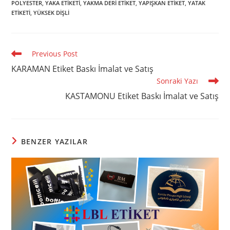
POLYESTER
,
YAKA ETIKETI
,
YAKMA DERI ETIKET
,
YAPIŞKAN ETIKET
,
YATAK
ETIKETI
,
YÜKSEK DIŞLI
Read
Previous Post
more
KARAMAN Etiket Baskı İmalat ve Satış
articles
Sonraki Yazı
KASTAMONU Etiket Baskı İmalat ve Satış
BENZER YAZILAR