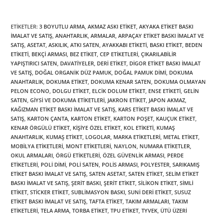
ETIKETLER
:
3 BOYUTLU ARMA
,
AKMAZ ASKI ETIKET
,
AKYAKA ETIKET BASKI
İMALAT VE SATIŞ
,
ANAHTARLIK
,
ARMALAR
,
ARPAÇAY ETIKET BASKI İMALAT VE
SATIŞ
,
ASETAT
,
ASKILIK
,
ATKI SATEN
,
AYAKKABI ETIKETI
,
BASKI ETIKET
,
BEDEN
ETIKETI
,
BEKÇI ARMASI
,
BEZ ETIKET
,
CEP ETIKETLERI
,
ÇIKARILABILIR
YAPIŞTIRICI SATEN
,
DAVATIYELER
,
DERI ETIKET
,
DIGOR ETIKET BASKI İMALAT
VE SATIŞ
,
DOĞAL ORGANIK DÜZ PAMUK
,
DOĞAL PAMUK DIMI
,
DOKUMA
ANAHTARLIK
,
DOKUMA ETIKET
,
DOKUMA KENAR SATEN
,
DOKUMA OLMAYAN
PELON ECONO
,
DOLGU ETIKET
,
ELCIK DOLUM ETIKET
,
ENSE ETIKETI
,
GELIN
SATEN
,
GIYSI VE DOKUMA ETIKETLERI
,
JAKRON ETIKET
,
JAPON AKMAZ
,
KAĞIZMAN ETIKET BASKI İMALAT VE SATIŞ
,
KARS ETIKET BASKI İMALAT VE
SATIŞ
,
KARTON ÇANTA
,
KARTON ETIKET
,
KARTON POŞET
,
KAUÇUK ETIKET
,
KENAR ÖRGÜLÜ ETIKET
,
KIŞIYE ÖZEL ETIKET
,
KOL ETIKETI
,
KUMAŞ
ANAHTARLIK
,
KUMAŞ ETIKET
,
LOGOLAR
,
MARKA ETIKETLERI
,
METAL ETIKET
,
MOBILYA ETIKETLERI
,
MONT ETIKETLERI
,
NAYLON
,
NUMARA ETIKETLER
,
OKUL ARMALARI
,
ÖRGÜ ETIKETLERI
,
ÖZEL GÜVENLIK ARMASI
,
PERDE
ETIKETLERI
,
POLI DIMI
,
POLI SATEN
,
POLIS ARMASI
,
POLYESTER
,
SARIKAMIŞ
ETIKET BASKI İMALAT VE SATIŞ
,
SATEN ASETAT
,
SATEN ETIKET
,
SELIM ETIKET
BASKI İMALAT VE SATIŞ
,
ŞERIT BASKI
,
ŞERIT ETIKET
,
SILIKON ETIKET
,
SIMLI
ETIKET
,
STICKER ETIKET
,
SUBLIMASYON BASKI
,
SUNI DERI ETIKET
,
SUSUZ
ETIKET BASKI İMALAT VE SATIŞ
,
TAFTA ETIKET
,
TAKIM ARMALARI
,
TAKIM
ETIKETLERI
,
TELA ARMA
,
TORBA ETIKET
,
TPU ETIKET
,
TYVEK
,
ÜTÜ ÜZERI