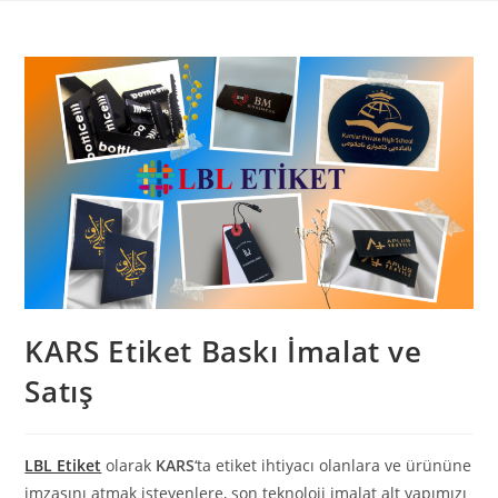
Skip
to
content
KARS Etiket Baskı İmalat ve
Satış
LBL Etiket
olarak
KARS
‘ta etiket ihtiyacı olanlara ve ürününe
imzasını atmak isteyenlere, son teknoloji imalat alt yapımızı