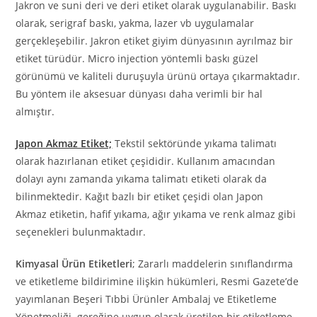
Jakron ve suni deri ve deri etiket olarak uygulanabilir. Baskı
olarak, serigraf baskı, yakma, lazer vb uygulamalar
gerçekleşebilir. Jakron etiket giyim dünyasının ayrılmaz bir
etiket türüdür. Micro injection yöntemli baskı güzel
görünümü ve kaliteli duruşuyla ürünü ortaya çıkarmaktadır.
Bu yöntem ile aksesuar dünyası daha verimli bir hal
almıştır.
Japon Akmaz Etiket;
Tekstil sektöründe yıkama talimatı
olarak hazırlanan etiket çeşididir. Kullanım amacından
dolayı aynı zamanda yıkama talimatı etiketi olarak da
bilinmektedir. Kağıt bazlı bir etiket çeşidi olan Japon
Akmaz etiketin, hafif yıkama, ağır yıkama ve renk almaz gibi
seçenekleri bulunmaktadır.
Kimyasal Ürün Etiketleri
; Zararlı maddelerin sınıflandırma
ve etiketleme bildirimine ilişkin hükümleri, Resmi Gazete’de
yayımlanan Beşeri Tıbbi Ürünler Ambalaj ve Etiketleme
Yönetmeliği. gereğine uygun olarak üretilen bir etiketleme