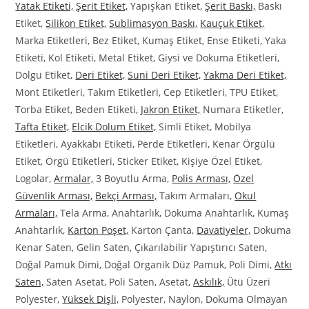
Yatak Etiketi,
Şerit Etiket,
Yapışkan Etiket,
Şerit Baskı,
Baskı
Etiket,
Silikon Etiket,
Sublimasyon Baskı,
Kauçuk Etiket,
Marka Etiketleri, Bez Etiket, Kumaş Etiket, Ense Etiketi, Yaka
Etiketi, Kol Etiketi, Metal Etiket, Giysi ve Dokuma Etiketleri,
Dolgu Etiket,
Deri Etiket,
Suni Deri Etiket,
Yakma Deri Etiket,
Mont Etiketleri, Takım Etiketleri, Cep Etiketleri, TPU Etiket,
Torba Etiket, Beden Etiketi,
Jakron Etiket,
Numara Etiketler,
Tafta Etiket,
Elcik Dolum Etiket,
Simli Etiket, Mobilya
Etiketleri, Ayakkabı Etiketi, Perde Etiketleri, Kenar Örgülü
Etiket, Örgü Etiketleri, Sticker Etiket, Kişiye Özel Etiket,
Logolar,
Armalar,
3 Boyutlu Arma,
Polis Arması,
Özel
Güvenlik Arması,
Bekçi Arması,
Takım Armaları,
Okul
Armaları,
Tela Arma, Anahtarlık, Dokuma Anahtarlık, Kumaş
Anahtarlık,
Karton Poşet,
Karton Çanta,
Davatiyeler,
Dokuma
Kenar Saten, Gelin Saten, Çıkarılabilir Yapıştırıcı Saten,
Doğal Pamuk Dimi, Doğal Organik Düz Pamuk, Poli Dimi,
Atkı
Saten,
Saten Asetat, Poli Saten, Asetat,
Askılık,
Ütü Üzeri
Polyester,
Yüksek Dişli,
Polyester, Naylon, Dokuma Olmayan