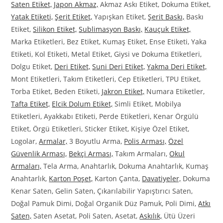
Saten Etiket,
Japon Akmaz,
Akmaz Askı Etiket, Dokuma Etiket,
Yatak Etiketi,
Şerit Etiket,
Yapışkan Etiket,
Şerit Baskı,
Baskı
Etiket,
Silikon Etiket,
Sublimasyon Baskı,
Kauçuk Etiket,
Marka Etiketleri, Bez Etiket, Kumaş Etiket, Ense Etiketi, Yaka
Etiketi, Kol Etiketi, Metal Etiket, Giysi ve Dokuma Etiketleri,
Dolgu Etiket,
Deri Etiket,
Suni Deri Etiket,
Yakma Deri Etiket,
Mont Etiketleri, Takım Etiketleri, Cep Etiketleri, TPU Etiket,
Torba Etiket, Beden Etiketi,
Jakron Etiket,
Numara Etiketler,
Tafta Etiket,
Elcik Dolum Etiket,
Simli Etiket, Mobilya
Etiketleri, Ayakkabı Etiketi, Perde Etiketleri, Kenar Örgülü
Etiket, Örgü Etiketleri, Sticker Etiket, Kişiye Özel Etiket,
Logolar,
Armalar,
3 Boyutlu Arma,
Polis Arması,
Özel
Güvenlik Arması,
Bekçi Arması,
Takım Armaları,
Okul
Armaları,
Tela Arma, Anahtarlık, Dokuma Anahtarlık, Kumaş
Anahtarlık,
Karton Poşet,
Karton Çanta,
Davatiyeler,
Dokuma
Kenar Saten, Gelin Saten, Çıkarılabilir Yapıştırıcı Saten,
Doğal Pamuk Dimi, Doğal Organik Düz Pamuk, Poli Dimi,
Atkı
Saten,
Saten Asetat, Poli Saten, Asetat,
Askılık,
Ütü Üzeri