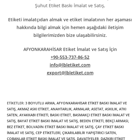
Şuhut Etiket Baskı İmalat ve Satış,
Etiketi imalatçıdan almak ve etiket imalatının her aşaması
hakkında bilgi almak için hemen aşağıdaki iletişim
bilgilerimizden bize ulaşabilirsiniz.
AFYONKARAHİSAR Etiket İmalat ve Satış İçin
+90-553-737-86-52
info@lbletiket.com
export@lbletiket.com
ETIKETLER
:
3 BOYUTLU ARMA
,
AFYONKARAHİSAR ETIKET BASKI İMALAT VE
SATIŞ
,
AKMAZ ASKI ETIKET
,
ANAHTARLIK
,
ARMALAR
,
ASETAT
,
ASKILIK
,
ATKI
SATEN
,
AYAKKABI ETIKETI
,
BASKI ETIKET
,
BASMAKÇI ETIKET BASKI İMALAT VE
SATIŞ
,
BAYAT ETIKET BASKI İMALAT VE SATIŞ
,
BEDEN ETIKETI
,
BEKÇI ARMASI
,
BEZ ETIKET
,
BOLVADIN ETIKET BASKI İMALAT VE SATIŞ
,
ÇAY ETIKET BASKI
İMALAT VE SATIŞ
,
CEP ETIKETLERI
,
ÇIKARILABILIR YAPIŞTIRICI SATEN
,
ÇOBANLAR ETIKET BASKI İMALAT VE SATIŞ
,
DAVATIYELER
,
DAZKIRI ETIKET