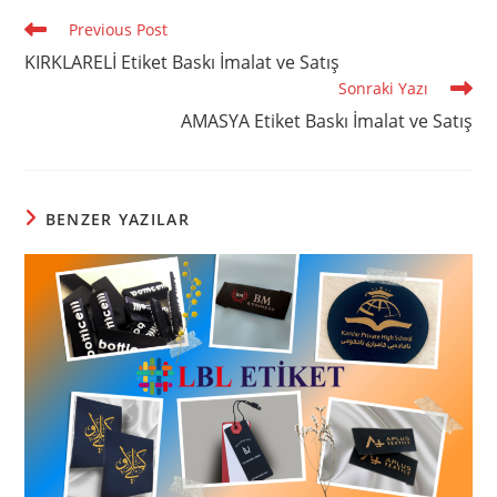
Read
Previous Post
more
KIRKLARELİ Etiket Baskı İmalat ve Satış
articles
Sonraki Yazı
AMASYA Etiket Baskı İmalat ve Satış
BENZER YAZILAR