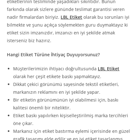
etiketlerinin tesliminde yaşadıkları sıkıntıdır. Bunun
farkında olarak sizlere gününde teslimat garantisi veren
nadir firmalardan biriyiz.
LBL Etiket
olarak bu sorunları iyi
bilmekte ve şunu açıkça söylemekten guru duymaktayız ki
etiket sizin imzanızdır, imzanızı en iyi şekilde atmak
isterseniz biz hazırız.
Hangi Etiket Türüne İhtiyaç Duyuyorsunuz?
Müşterilerimizin ihtiyacı doğrultusunda
LBL Etiket
olarak her çeşit etikete baskı yapmaktayız.
Dikkat çekici görünümü sayesinde tekstil etiketleri,
markanızın reklamını en iyi şekilde yapar.
Bir etiketin görünümünün iyi olabilmesi için, baskı
kalitesi önemli bir niteliktir.
Etiket baskı yapılırken kişiselleştirilmiş marka tercihleri
öne çıkar.
Markanız için etiket bastırma eylemi içerisinde en güzel
grafik tasarımı elde edilir ve en iyi etiket tasarlanmış