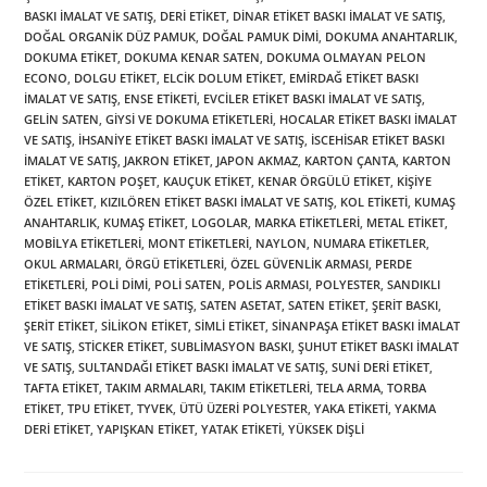
BASKI İMALAT VE SATIŞ
,
DERI ETIKET
,
DINAR ETIKET BASKI İMALAT VE SATIŞ
,
DOĞAL ORGANIK DÜZ PAMUK
,
DOĞAL PAMUK DIMI
,
DOKUMA ANAHTARLIK
,
DOKUMA ETIKET
,
DOKUMA KENAR SATEN
,
DOKUMA OLMAYAN PELON
ECONO
,
DOLGU ETIKET
,
ELCIK DOLUM ETIKET
,
EMIRDAĞ ETIKET BASKI
İMALAT VE SATIŞ
,
ENSE ETIKETI
,
EVCILER ETIKET BASKI İMALAT VE SATIŞ
,
GELIN SATEN
,
GIYSI VE DOKUMA ETIKETLERI
,
HOCALAR ETIKET BASKI İMALAT
VE SATIŞ
,
İHSANIYE ETIKET BASKI İMALAT VE SATIŞ
,
İSCEHISAR ETIKET BASKI
İMALAT VE SATIŞ
,
JAKRON ETIKET
,
JAPON AKMAZ
,
KARTON ÇANTA
,
KARTON
ETIKET
,
KARTON POŞET
,
KAUÇUK ETIKET
,
KENAR ÖRGÜLÜ ETIKET
,
KIŞIYE
ÖZEL ETIKET
,
KIZILÖREN ETIKET BASKI İMALAT VE SATIŞ
,
KOL ETIKETI
,
KUMAŞ
ANAHTARLIK
,
KUMAŞ ETIKET
,
LOGOLAR
,
MARKA ETIKETLERI
,
METAL ETIKET
,
MOBILYA ETIKETLERI
,
MONT ETIKETLERI
,
NAYLON
,
NUMARA ETIKETLER
,
OKUL ARMALARI
,
ÖRGÜ ETIKETLERI
,
ÖZEL GÜVENLIK ARMASI
,
PERDE
ETIKETLERI
,
POLI DIMI
,
POLI SATEN
,
POLIS ARMASI
,
POLYESTER
,
SANDIKLI
ETIKET BASKI İMALAT VE SATIŞ
,
SATEN ASETAT
,
SATEN ETIKET
,
ŞERIT BASKI
,
ŞERIT ETIKET
,
SILIKON ETIKET
,
SIMLI ETIKET
,
SINANPAŞA ETIKET BASKI İMALAT
VE SATIŞ
,
STICKER ETIKET
,
SUBLIMASYON BASKI
,
ŞUHUT ETIKET BASKI İMALAT
VE SATIŞ
,
SULTANDAĞI ETIKET BASKI İMALAT VE SATIŞ
,
SUNI DERI ETIKET
,
TAFTA ETIKET
,
TAKIM ARMALARI
,
TAKIM ETIKETLERI
,
TELA ARMA
,
TORBA
ETIKET
,
TPU ETIKET
,
TYVEK
,
ÜTÜ ÜZERI POLYESTER
,
YAKA ETIKETI
,
YAKMA
DERI ETIKET
,
YAPIŞKAN ETIKET
,
YATAK ETIKETI
,
YÜKSEK DIŞLI