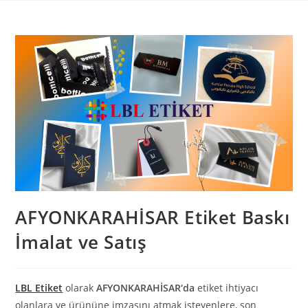
Skip
to
content
AFYONKARAHİSAR Etiket Baskı
İmalat ve Satış
LBL Etiket
olarak
AFYONKARAHİSAR
‘da
etiket ihtiyacı
olanlara ve ürününe imzasını atmak isteyenlere, son