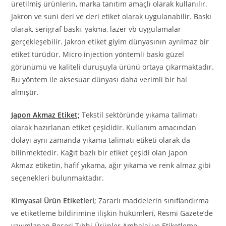
üretilmiş ürünlerin, marka tanıtım amaçlı olarak kullanılır.
Jakron ve suni deri ve deri etiket olarak uygulanabilir. Baskı
olarak, serigraf baskı, yakma, lazer vb uygulamalar
gerçekleşebilir. Jakron etiket giyim dünyasının ayrılmaz bir
etiket türüdür. Micro injection yöntemli baskı güzel
görünümü ve kaliteli duruşuyla ürünü ortaya çıkarmaktadır.
Bu yöntem ile aksesuar dünyası daha verimli bir hal
almıştır.
Japon Akmaz Etiket;
Tekstil sektöründe yıkama talimatı
olarak hazırlanan etiket çeşididir. Kullanım amacından
dolayı aynı zamanda yıkama talimatı etiketi olarak da
bilinmektedir. Kağıt bazlı bir etiket çeşidi olan Japon
Akmaz etiketin, hafif yıkama, ağır yıkama ve renk almaz gibi
seçenekleri bulunmaktadır.
Kimyasal Ürün Etiketleri
; Zararlı maddelerin sınıflandırma
ve etiketleme bildirimine ilişkin hükümleri, Resmi Gazete’de
yayımlanan Beşeri Tıbbi Ürünler Ambalaj ve Etiketleme